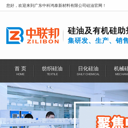
您好，欢迎来到广东中科鸿泰新材料有限公司硅油官网！
硅油及有机硅助
集研发、生产、销
首 页
纺织硅油
日化硅油
机械
HOME
TEXTILE
DAILY CHEMICAL
MECHANI