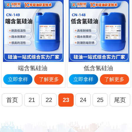
端含氢硅油
低含氢硅油
立即拿样
了解更多
立即拿样
了解更多
首页
21
22
23
24
25
尾页