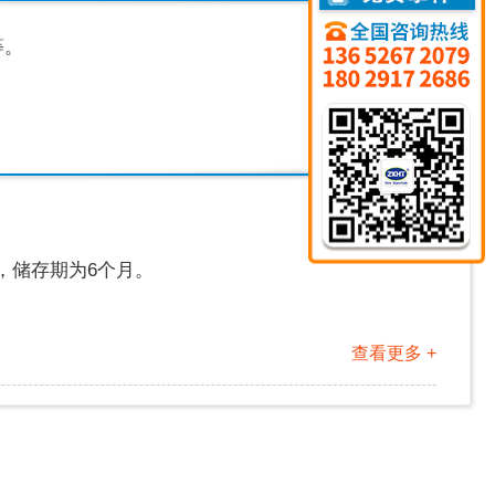
等。
，储存期为
6个月。
查看更多 +