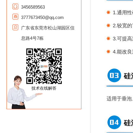
3456589563
1.通用
3777673450@qq.com
2.较宽的
广东省东莞市松山湖园区信
息路4号7栋
3.可提
4.能改
硅
技术在线解答
适用于垂泡
硅