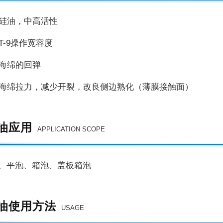
性硅油，中高活性
T-9
操作宽容度
高海绵的回弹
良海绵拉力，减少开裂，改良侧边熟化（薄膜接触面）
油应用
APPLICATION SCOPE
、平泡、箱泡、盖板箱泡
油使用方法
USAGE