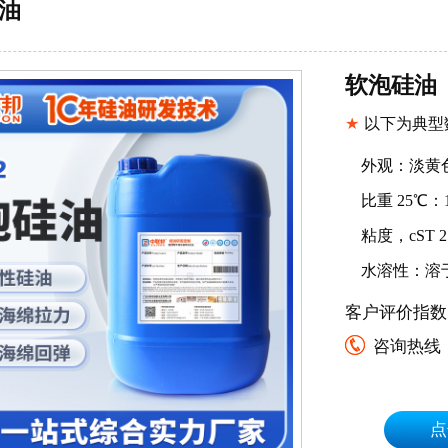
油
软泡硅油
★
以下为典型
外观：淡黄
比重
25℃
：
粘度，
cST 2
水溶性：溶
客户评价指数
咨询热线
点