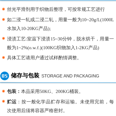
丝光平滑剂用于织物后整理，可按常规工艺进行
如二浸一轧或二浸二轧，用量一般为
10~20g/L(1000L
水加入10-20KG产品);
浸渍工艺
:室温下浸渍15~30分钟，脱水烘干，用量一
般为1~2%(o.w.f.)(100KG织物加入1-2KG产品)
具体工艺请用户通过试样酌情调整。
储存与包装
STORAGE AND PACKAGING
包装：
本品采用
50KG、200KG桶装。
贮运
：按一般化学品贮存和运输。未使用完前，每
次使用后须将容器严格密封。