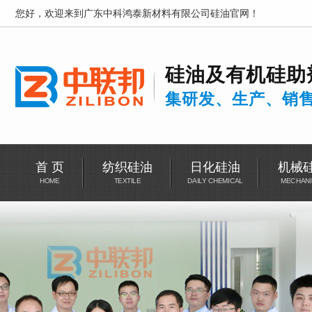
您好，欢迎来到广东中科鸿泰新材料有限公司硅油官网！
硅油及有机硅助
集研发、生产、销
首 页
纺织硅油
日化硅油
机械
HOME
TEXTILE
DAILY CHEMICAL
MECHANI