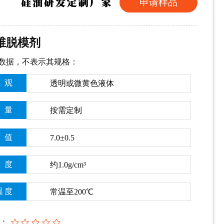
申请样品
维脱模剂
数据，不表示其规格：
观
透明或微黄色液体
含量
按需定制
H值
7.0±0.5
度
约
1.0g/cm³
温度
常温至
200℃
：