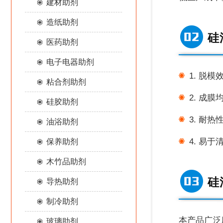
建材助剂
造纸助剂
硅
医药助剂
电子电器助剂
1.
脱模
粘合剂助剂
2.
成膜
硅胶助剂
3.
耐热
油浴助剂
4.
易于
保养助剂
木竹品助剂
硅
导热助剂
制冷助剂
本产品广泛
玻璃助剂