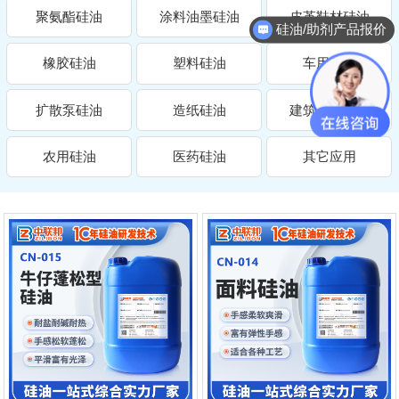
聚氨酯硅油
涂料油墨硅油
皮革鞋材硅油
硅油/助剂产品报价
橡胶硅油
塑料硅油
车用硅油
扩散泵硅油
造纸硅油
建筑材料硅油
农用硅油
医药硅油
其它应用