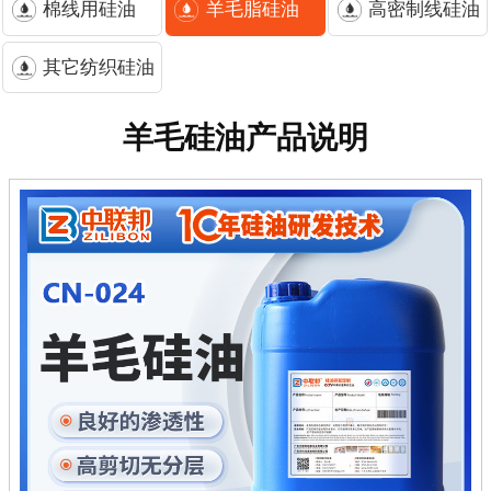
棉线用硅油
羊毛脂硅油
高密制线硅油
其它纺织硅油
羊毛硅油
产品说明